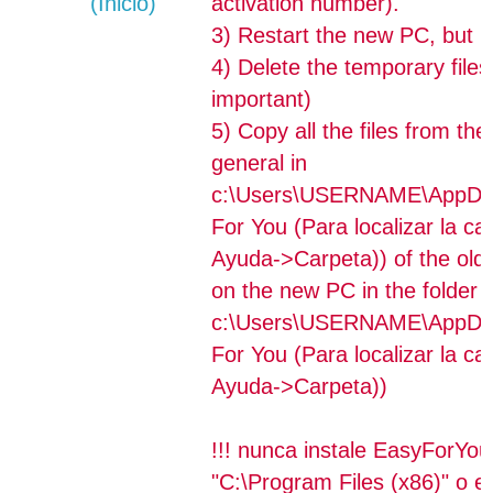
(Inicio)
activation number).
3) Restart the new PC, but not
4) Delete the temporary files
important)
5) Copy all the files from th
general in
c:\Users\USERNAME\AppDa
For You (Para localizar la c
Ayuda->Carpeta)) of the old
on the new PC in the folder 
c:\Users\USERNAME\AppDa
For You (Para localizar la c
Ayuda->Carpeta))
!!! nunca instale EasyForYou
"C:\Program Files (x86)" o e