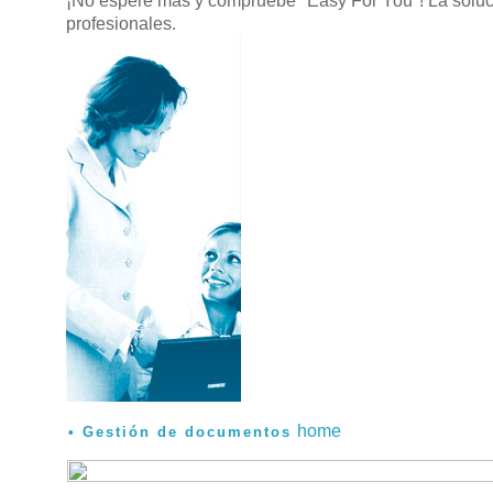
¡No espere más y compruebe "Easy For You"! La soluci
profesionales.
home
Gestión de documentos