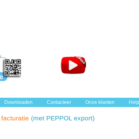
Downloaden
Contacteer
Onze klanten
Hel
facturatie
(met PEPPOL export)