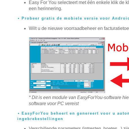
Easy For You selecteert met één enkele klik de k
een herinnering.
Probeer gratis de mobiele versie voor Androi
Wilt u de nieuwe voorraadbeheer en facturatietoe
* Dit is een module van EasyForYou-software hie
software voor PC vereist
EasyForYou beheert en genereert voor u auto
ingebrekestellingen
Verschillende parameters (intresten, boetes...) z