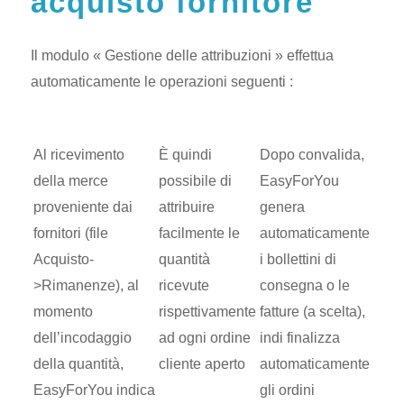
acquisto fornitore
Il modulo « Gestione delle attribuzioni » effettua
automaticamente le operazioni seguenti :
Al ricevimento
È quindi
Dopo convalida,
della merce
possibile di
EasyForYou
proveniente dai
attribuire
genera
fornitori (file
facilmente le
automaticamente
Acquisto-
quantità
i bollettini di
>Rimanenze), al
ricevute
consegna o le
momento
rispettivamente
fatture (a scelta),
dell’incodaggio
ad ogni ordine
indi finalizza
della quantità,
cliente aperto
automaticamente
EasyForYou indica
gli ordini